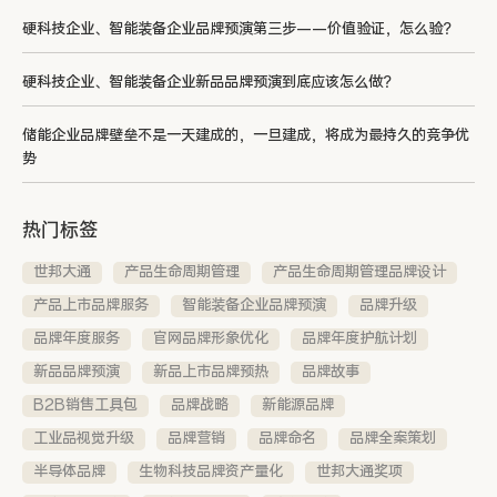
硬科技企业、智能装备企业品牌预演第三步——价值验证，怎么验？
硬科技企业、智能装备企业新品品牌预演到底应该怎么做？
储能企业品牌壁垒不是一天建成的，一旦建成，将成为最持久的竞争优
势
热门标签
世邦大通
产品生命周期管理
产品生命周期管理品牌设计
产品上市品牌服务
智能装备企业品牌预演
品牌升级
品牌年度服务
官网品牌形象优化
品牌年度护航计划
新品品牌预演
新品上市品牌预热
品牌故事
B2B销售工具包
品牌战略
新能源品牌
工业品视觉升级
品牌营销
品牌命名
品牌全案策划
半导体品牌
生物科技品牌资产量化
世邦大通奖项