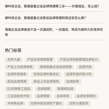
硬科技企业、智能装备企业品牌预演第三步——价值验证，怎么验？
硬科技企业、智能装备企业新品品牌预演到底应该怎么做？
储能企业品牌壁垒不是一天建成的，一旦建成，将成为最持久的竞争优
势
热门标签
世邦大通
产品生命周期管理
产品生命周期管理品牌设计
产品上市品牌服务
智能装备企业品牌预演
品牌升级
品牌年度服务
官网品牌形象优化
品牌年度护航计划
新品品牌预演
新品上市品牌预热
品牌故事
B2B销售工具包
品牌战略
新能源品牌
工业品视觉升级
品牌营销
品牌命名
品牌全案策划
半导体品牌
生物科技品牌资产量化
世邦大通奖项