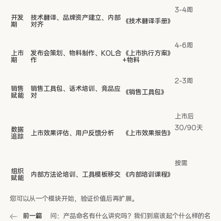
3-4周
开发
技术翻译、品牌资产建立、内部
《技术翻译手册》
期
对齐
4-6周
上市
发布会策划、物料制作、KOL合
《上市执行方案》
期
作
+物料
2-3周
销售
销售工具包、话术培训、竞品应
《销售工具包》
赋能
对
上市后
30/90天
数据
上市效果评估、用户反馈分析
《上市效果报告》
追踪
按需
组织
内部方法论培训、工具模板移交
《内部培训课程》
赋能
您可以从一个模块开始，验证价值后再扩展。
前一篇
问：产品命名有什么讲究吗？我们到底该起个什么样的名