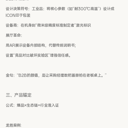
设计决策符号：工业品：将核心参数（如“耐300℃高温”）设计成
ICON印于包装
设备商：在机身刻“微米级精度标准制定者”激光标识
展厅革命：
用AR展示设备内部结构，代替传统说明书;
设置“竞品对比破坏实验区”增强信任感。
金句：“B2B的颜值，是让采购经理敢把画册拍在老板桌上。”
三、产品锚定
公式：爆品×生态链=行业准入证
龙胜案例: