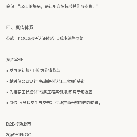
金句：“B2B的爆品，是让甲方招标书替你写参数。”
四、疯传体系
公式：KOC裂变+认证体系=0成本销售网络
龙胜案例:
▪ 发展设计师/工长 为分销节点：
▪ 给装修公司设计“名族装材认证工程师”头衔
▪ 为推荐工长提供“专属工程案例海报”用于朋友圈
▪ 制作 《吊顶安全白皮书》 供地产商采购部内部培训。
B2B行动指南
发展行业KOC：