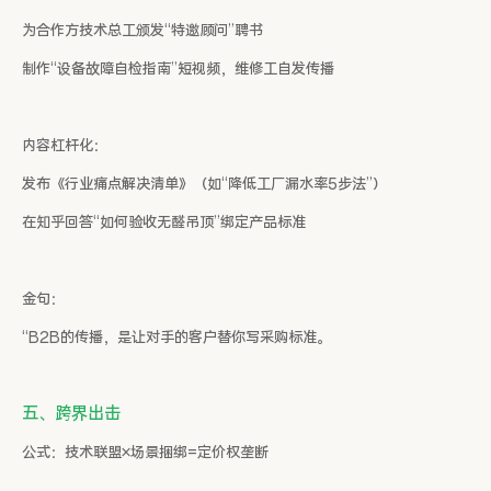
为合作方技术总工颁发“特邀顾问”聘书
制作“设备故障自检指南”短视频，维修工自发传播
内容杠杆化：
发布《行业痛点解决清单》（如“降低工厂漏水率5步法”）
在知乎回答“如何验收无醛吊顶”绑定产品标准
金句：
“B2B的传播，是让对手的客户替你写采购标准。
五、跨界出击
公式：技术联盟×场景捆绑=定价权垄断