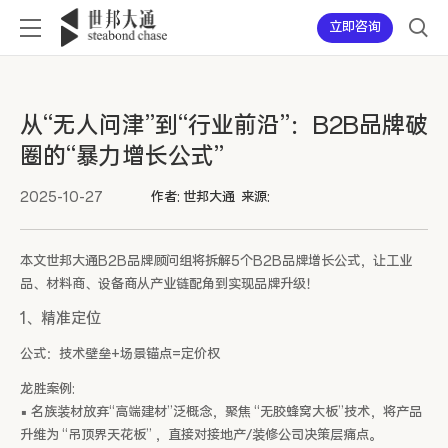
立即咨询
从“无人问津”到“行业前沿”：B2B品牌破
圈的“暴力增长公式”
2025-10-27
作者: 世邦大通 来源:
本文世邦大通B2B品牌顾问组将拆解5个B2B品牌增长公式，让工业
品、材料商、设备商从产业链配角到实现品牌升级！
1、精准定位
公式：技术壁垒+场景锚点=定价权
龙胜案例:
▪ 名族装材放弃“高端建材”泛概念，聚焦 “无胶蜂窝大板”技术，将产品
升维为 “吊顶界天花板” ，直接对接地产/装修公司决策层痛点。