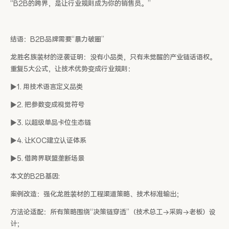
“B2B的跨界，是让行业规则成为你的销售员。”
结语：B2B品牌需要“暴力破圈”
龙胜名族装材的逆袭证明：没有小品类，只有未觉醒的产业链话语权。
重复5大公式，让技术优势变成行业规则：
▶1. 用技术语言定义品类
▶2. 把参数变成视觉符号
▶3. 以超级单品卡位生态链
▶4. 让KOC建立认证体系
▶5. 借跨界联盟垄断场景
本文的B2B基因:
案例改造：强化龙胜装材的工程渠道策略、技术标准输出；
方法论适配：所有策略围绕“决策链穿透”（技术总工→采购→老板）设
计；