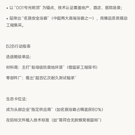
▪ 以 “001号光明顶” 为锚点，技术认证覆盖地产、酒店、医院场景；
▪ 延伸出 “名族安全浴霸”（中国两大高端浴霸之一），用爆品资质撬动
工程集采。
B2B行动指南
选战略级单品：
材料商：主打“航母级防腐地坪漆”（借国家工程背书）
零部件厂：推出“超百亿次耐久测试轴承”
生态卡位法：
成为头部企业“指定供应商”（如名族浴霸占精装房80%）
在招标文件植入技术标准（如“需符合无胶蜂窝板国标”）